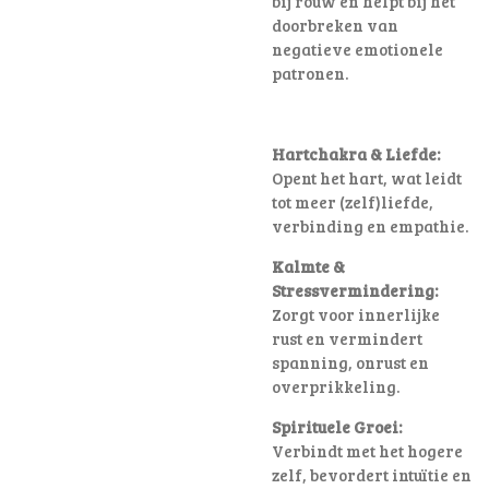
bij rouw en helpt bij het
doorbreken van
negatieve emotionele
patronen
.
Hartchakra & Liefde:
Opent het hart, wat leidt
tot meer (zelf)liefde,
verbinding en empathie.
Kalmte &
Stressvermindering:
Zorgt voor innerlijke
rust en vermindert
spanning, onrust en
overprikkeling.
Spirituele Groei:
Verbindt met het hogere
zelf, bevordert intuïtie en