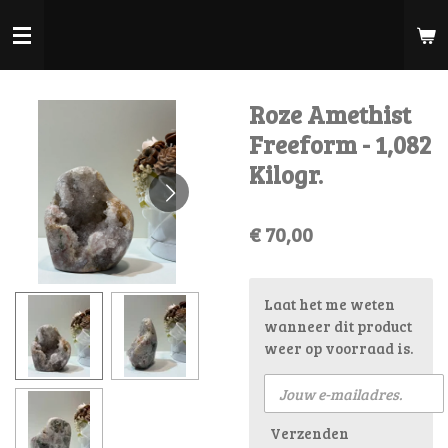
Ga
direct
naar
de
Roze Amethist
hoofdinhoud
Freeform - 1,082
Kilogr.
€ 70,00
Laat het me weten
wanneer dit product
weer op voorraad is.
Verzenden