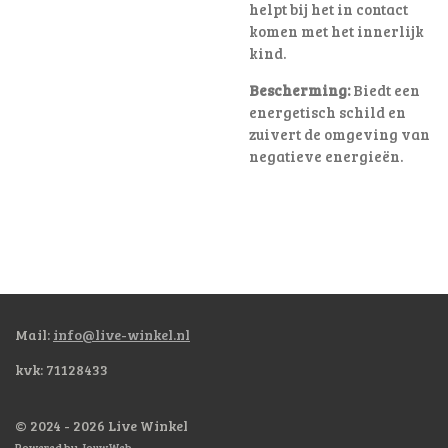
helpt bij het in contact
komen met het innerlijk
kind.
Bescherming:
Biedt een
energetisch schild en
zuivert de omgeving van
negatieve energieën.
Mail:
info@live-winkel.nl
kvk: 71128433
© 2024 - 2026 Live Winkel
Powered by
JouwWeb