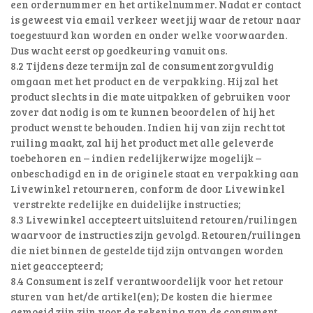
een ordernummer en het artikelnummer. Nadat er contact
is geweest via email verkeer weet jij waar de retour naar
toegestuurd kan worden en onder welke voorwaarden.
Dus wacht eerst op goedkeuring vanuit ons.
8.2 Tijdens deze termijn zal de consument zorgvuldig
omgaan met het product en de verpakking. Hij zal het
product slechts in die mate uitpakken of gebruiken voor
zover dat nodig is om te kunnen beoordelen of hij het
product wenst te behouden. Indien hij van zijn recht tot
ruiling maakt, zal hij het product met alle geleverde
toebehoren en – indien redelijkerwijze mogelijk –
onbeschadigd en in de originele staat en verpakking aan
Livewinkel retourneren, conform de door Livewinkel
verstrekte redelijke en duidelijke instructies;
8.3 Livewinkel accepteert uitsluitend retouren/ruilingen
waarvoor de instructies zijn gevolgd. Retouren/ruilingen
die niet binnen de gestelde tijd zijn ontvangen worden
niet geaccepteerd;
8.4 Consument is zelf verantwoordelijk voor het retour
sturen van het/de artikel(en); De kosten die hiermee
gemoeid zijn zijn voor de rekening van de consument.