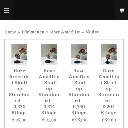
Ga
direct
naar
de
hoofdinhoud
Home
»
Edelstenen
»
Roze Amethist
»
Skulss
Roze
Roze
Roze
Roze
Amethis
Amethis
Amethis
Amethis
t Skull
t Skull
t Skull
t Skull
op
op
op
op
Standaa
Standaa
Standaa
Standaa
rd -
rd -
rd -
rd -
0,330
0,314
0,330
0,204
Kilogr.
Kilogr.
Kilogr.
Kilogr.
€ 95,00
€ 91,00
€ 95,00
€ 59,00