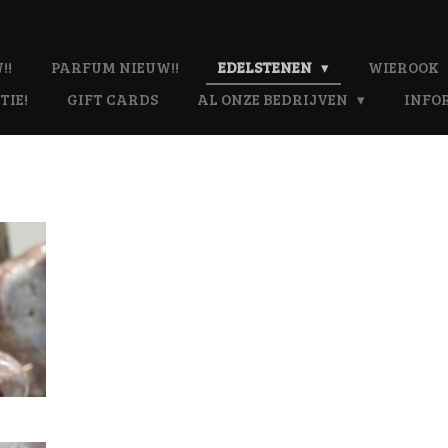
!!
PARFUM NIEUW!!
EDELSTENEN
WIEROOK
TIE!
GIFT CARDS
AL ONZE BEDRIJVEN
INFO