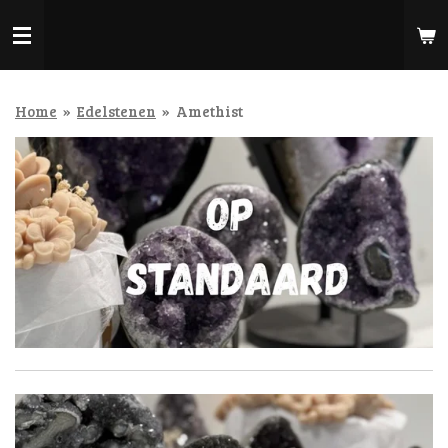
Ga
direct
naar
de
hoofdinhoud
Home
»
Edelstenen
»
Amethist