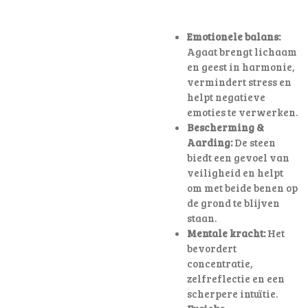
Emotionele balans:
Agaat brengt lichaam
en geest in harmonie,
vermindert stress en
helpt negatieve
emoties te verwerken.
Bescherming &
Aarding:
De steen
biedt een gevoel van
veiligheid en helpt
om met beide benen op
de grond te blijven
staan.
Mentale kracht:
Het
bevordert
concentratie,
zelfreflectie en een
scherpere intuïtie.