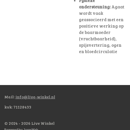
Fysieke
ondersteuning:
Agaat
wordt vaak
geassocieerd met een
positieve werking op
de baarmoeder
(vruchtbaarheid),
spijsvertering, ogen
en bloedcirculatie
Mail:
info@live-winkel.nl
kvk: 71128433
© 2024 - 2026 Live Winkel
Powered by
JouwWeb