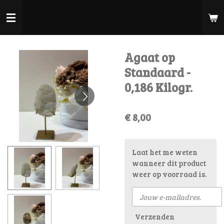
Ga
direct
naar
de
Agaat op
hoofdinhoud
Standaard -
0,186 Kilogr.
€ 8,00
Laat het me weten
wanneer dit product
weer op voorraad is.
Verzenden