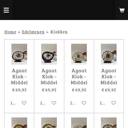
Ga
direct
naar
de
hoofdinhoud
Home
»
Edelstenen
»
Klokken
Agaat
Agaat
Agaat
Agaat
Klok -
Klok -
Klok -
Klok -
Middel
Middel
Middel
Middel
€ 69,95
€ 69,95
€ 69,95
€ 69,95
In winkelwagen
In winkelwagen
In winkelwagen
In winkelwa