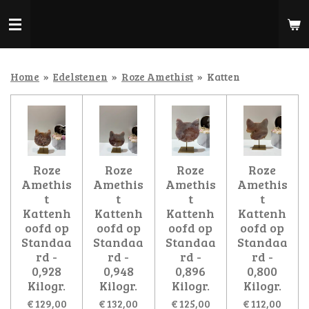
Ga
direct
naar
de
hoofdinhoud
Home
»
Edelstenen
»
Roze Amethist
»
Katten
Roze
Roze
Roze
Roze
Amethis
Amethis
Amethis
Amethis
t
t
t
t
Kattenh
Kattenh
Kattenh
Kattenh
oofd op
oofd op
oofd op
oofd op
Standaa
Standaa
Standaa
Standaa
rd -
rd -
rd -
rd -
0,928
0,948
0,896
0,800
Kilogr.
Kilogr.
Kilogr.
Kilogr.
€ 129,00
€ 132,00
€ 125,00
€ 112,00