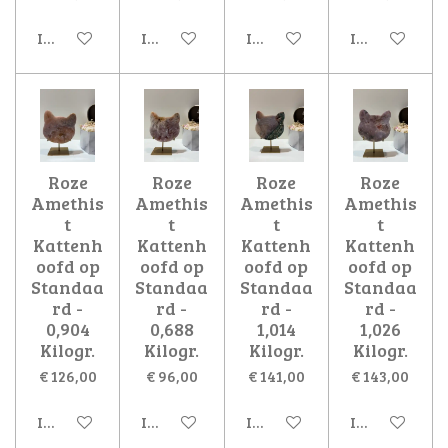
In winkelwagen
In winkelwagen
In winkelwagen
In winkelwa
Roze
Roze
Roze
Roze
Amethis
Amethis
Amethis
Amethis
t
t
t
t
Kattenh
Kattenh
Kattenh
Kattenh
oofd op
oofd op
oofd op
oofd op
Standaa
Standaa
Standaa
Standaa
rd -
rd -
rd -
rd -
0,904
0,688
1,014
1,026
Kilogr.
Kilogr.
Kilogr.
Kilogr.
€ 126,00
€ 96,00
€ 141,00
€ 143,00
In winkelwagen
In winkelwagen
In winkelwagen
In winkelwa