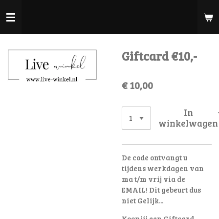
Ga
direct
naar
de
Giftcard €10,-
hoofdinhoud
€ 10,00
In
winkelwagen
De code ontvangt u
tijdens werkdagen van
ma t/m vrij via de
EMAIL! Dit gebeurt dus
niet Gelijk...
Koop jij een Giftcard