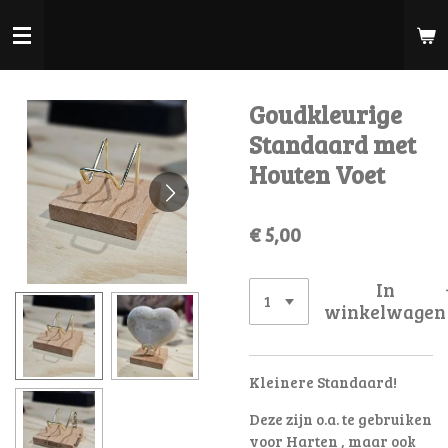
Ga
direct
naar
de
Goudkleurige
hoofdinhoud
Standaard met
Houten Voet
€ 5,00
In
winkelwagen
Kleinere Standaard!
Deze zijn o.a. te gebruiken
voor Harten , maar ook