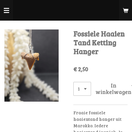
Ga
direct
naar
de
Fossiele Haaien
hoofdinhoud
Tand Ketting
Hanger
€ 2,50
In
winkelwagen
Fraaie fossiele
haaientand hanger uit
Marokko. Iedere
haaientand is uniek, Je