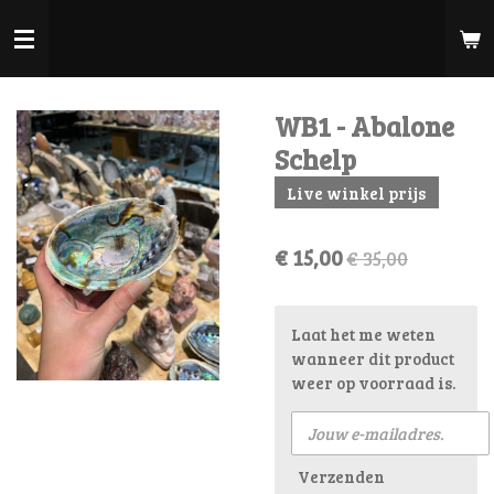
Ga
direct
naar
de
WB1 - Abalone
hoofdinhoud
Schelp
Live winkel prijs
€ 15,00
€ 35,00
Laat het me weten
wanneer dit product
weer op voorraad is.
Verzenden