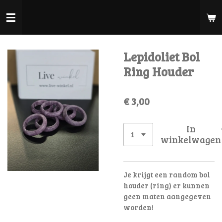
Ga
direct
naar
de
Lepidoliet Bol
hoofdinhoud
Ring Houder
€ 3,00
In
winkelwagen
Je krijgt een random bol
houder (ring) er kunnen
geen maten aangegeven
worden!