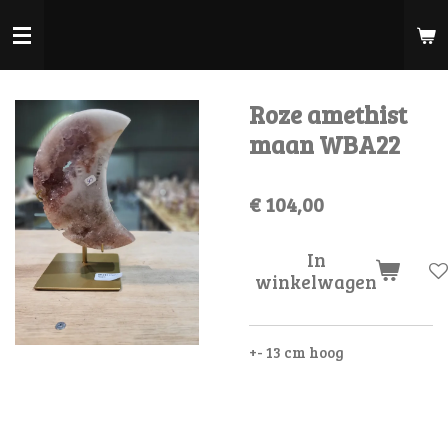
Ga
direct
naar
de
Roze amethist
hoofdinhoud
maan WBA22
€ 104,00
In
winkelwagen
+- 13 cm hoog