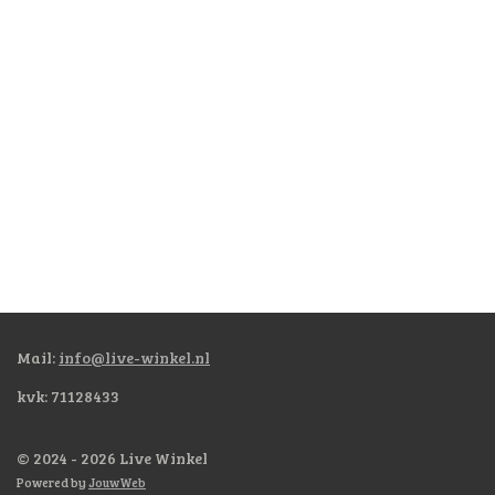
Mail:
info@live-winkel.nl
kvk: 71128433
© 2024 - 2026 Live Winkel
Powered by
JouwWeb