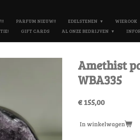
!!
PARFUM NIEUW!!
EDELSTENEN
WIEROOK
TIE!
GIFT CARDS
AL ONZE BEDRIJVEN
INFO
Amethist p
WBA335
€ 155,00
In winkelwagen