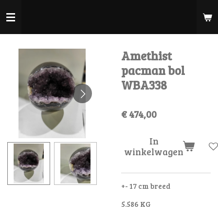
Ga
direct
naar
de
Amethist
hoofdinhoud
pacman bol
WBA338
€ 474,00
In
winkelwagen
+- 17 cm breed
5.586 KG