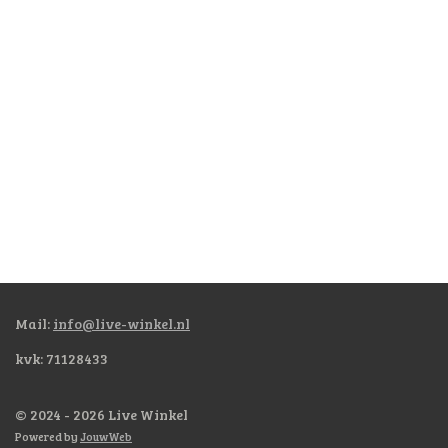
Mail:
info@live-winkel.nl
kvk: 71128433
© 2024 - 2026 Live Winkel
Powered by
JouwWeb