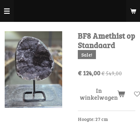
Ga
direct
naar
de
BF8 Amethist op
hoofdinhoud
Standaard
Sale!
€ 124,00
€ 549,00
In
winkelwagen
Hoogte: 27 cm