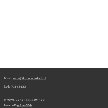
Mail:
info@live-winkel.nl
kvk: 71128433
© 2024 - 2026 Live Winkel
Powered by
JouwWeb