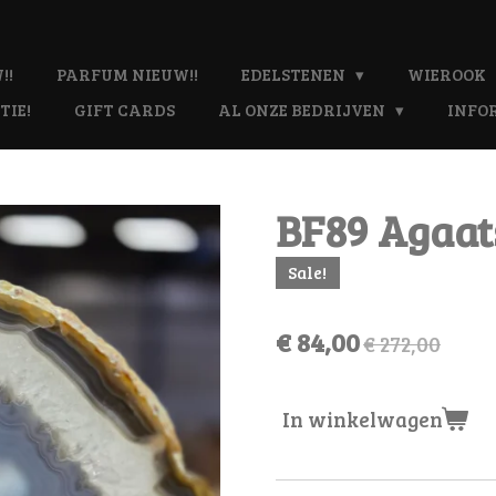
!!
PARFUM NIEUW!!
EDELSTENEN
WIEROOK
TIE!
GIFT CARDS
AL ONZE BEDRIJVEN
INFO
BF89 Agaats
Sale!
€ 84,00
€ 272,00
In winkelwagen