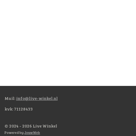
Mail:
info@live-winkel.nl
kvk: 71128433
© 2024 - 2026 Live Winkel
Powered by
JouwWeb