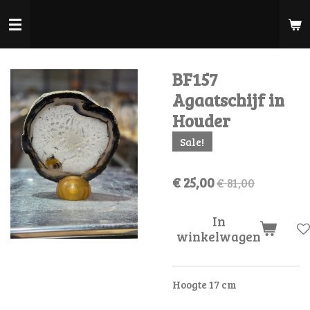
Ga
direct
naar
de
BF157
hoofdinhoud
Agaatschijf in
Houder
Sale!
€ 25,00
€ 81,00
In
winkelwagen
Hoogte 17 cm