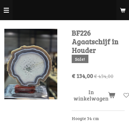
Ga
direct
naar
de
BF226
hoofdinhoud
Agaatschijf in
Houder
Sale!
€ 134,00
€ 434,00
In
winkelwagen
Hoogte 34 cm