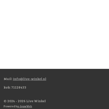
Mail:
info@live-winkel.nl
kvk: 71128433
© 2024 - 2026 Live Winkel
Powered by
JouwWeb