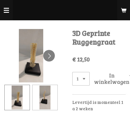
Ga
direct
naar
de
3D Geprinte
hoofdinhoud
Ruggengraat
€ 12,50
In
winkelwagen
Levertijd is momenteel 1
a 2 weken