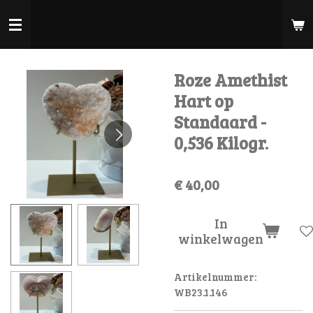
Ga
direct
naar
de
Roze Amethist
hoofdinhoud
Hart op
Standaard -
0,536 Kilogr.
€ 40,00
In
winkelwagen
Artikelnummer:
WB23.1.146