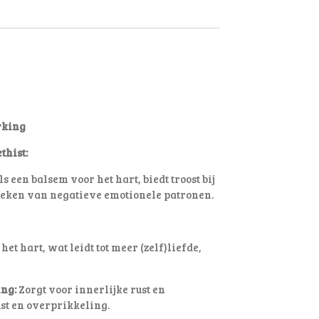
rking
thist:
s een balsem voor het hart, biedt troost bij
breken van negatieve emotionele patronen
.
het hart, wat leidt tot meer (zelf)liefde,
ng:
Zorgt voor innerlijke rust en
st en overprikkeling.