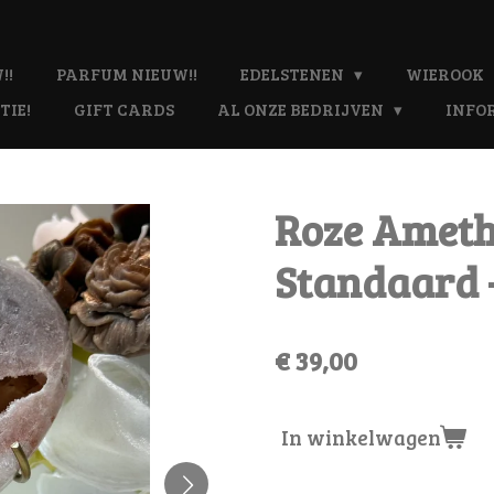
!!
PARFUM NIEUW!!
EDELSTENEN
WIEROOK
TIE!
GIFT CARDS
AL ONZE BEDRIJVEN
INFO
Roze Ameth
Standaard -
€ 39,00
In winkelwagen