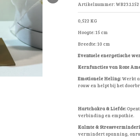
Artikelnummer:
WB23.1.152
0,522 KG
Hoogte: 15 cm
Breedte: 10 cm
Eventuele energetische we
Kernfuncties van Roze Ame
Emotionele Heling:
Werkt al
rouw en helpt bij het door
Hartchakra & Liefde:
Opent 
verbinding en empathie.
Kalmte & Stressverminderi
vermindert spanning, onru