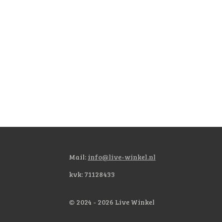
Mail:
info@live-winkel.nl
kvk: 71128433
© 2024 - 2026 Live Winkel