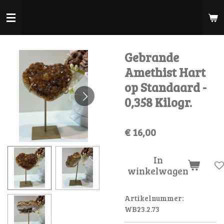
Ga
direct
naar
de
Gebrande
hoofdinhoud
Amethist Hart
op Standaard -
0,358 Kilogr.
€ 16,00
In
winkelwagen
Artikelnummer:
WB23.2.73