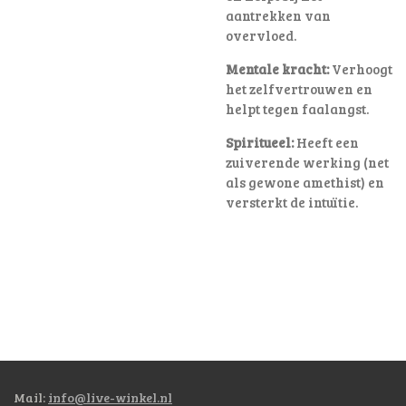
aantrekken van
overvloed.
Mentale kracht:
Verhoogt
het zelfvertrouwen en
helpt tegen faalangst.
Spiritueel:
Heeft een
zuiverende werking (net
als gewone amethist) en
versterkt de intuïtie.
Mail:
info@live-winkel.nl