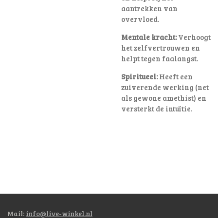
aantrekken van
overvloed.
Mentale kracht:
Verhoogt
het zelfvertrouwen en
helpt tegen faalangst.
Spiritueel:
Heeft een
zuiverende werking (net
als gewone amethist) en
versterkt de intuïtie.
Mail:
info@live-winkel.nl