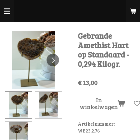
Ga
direct
naar
de
Gebrande
hoofdinhoud
Amethist Hart
op Standaard -
0,294 Kilogr.
€ 13,00
In
winkelwagen
Artikelnummer:
WB23.2.76