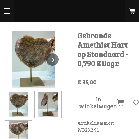
Ga
direct
naar
de
Gebrande
hoofdinhoud
Amethist Hart
op Standaard -
0,790 Kilogr.
€ 35,00
In
winkelwagen
Artikelnummer:
WB23.2.91