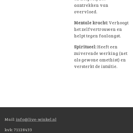
aantrekken van
overvloed.
Mentale kracht:
Verhoogt
het zelfvertrouwen en
helpt tegen faalangst.
Spiritueel:
Heeft een
zuiverende werking (net
als gewone amethist) en
versterkt de intuïtie.
Mail:
info@live-winkel.nl
kvk: 71128433