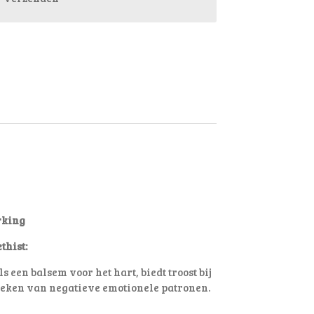
rking
thist:
s een balsem voor het hart, biedt troost bij
breken van negatieve emotionele patronen
.