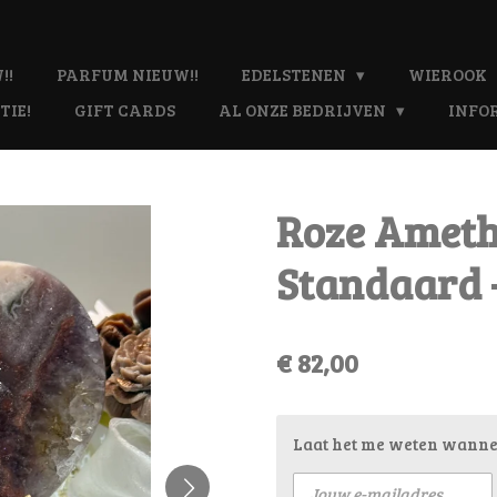
!!
PARFUM NIEUW!!
EDELSTENEN
WIEROOK
TIE!
GIFT CARDS
AL ONZE BEDRIJVEN
INFO
Roze Ameth
Standaard -
€ 82,00
Laat het me weten wannee