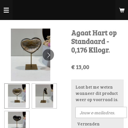
Ga
direct
naar
de
Agaat Hart op
hoofdinhoud
Standaard -
0,176 Kilogr.
€ 13,00
Laat het me weten
wanneer dit product
weer op voorraad is.
Verzenden