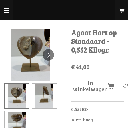
Ga
direct
naar
de
Agaat Hart op
hoofdinhoud
Standaard -
0,552 Kilogr.
€ 41,00
In
winkelwagen
0,552KG
16cm hoog