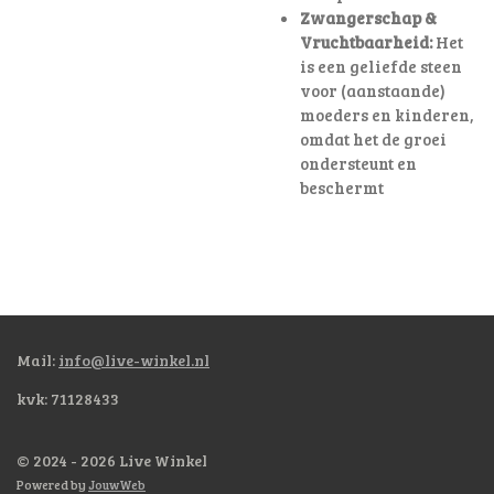
Zwangerschap &
Vruchtbaarheid:
Het
is een geliefde steen
voor (aanstaande)
moeders en kinderen,
omdat het de groei
ondersteunt en
beschermt
Mail:
info@live-winkel.nl
kvk: 71128433
© 2024 - 2026 Live Winkel
Powered by
JouwWeb