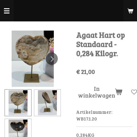
Ga
direct
naar
de
Agaat Hart op
hoofdinhoud
Standaard -
0,284 Kilogr.
€ 21,00
In
winkelwagen
Artikelnummer:
WB17.1.20
0,284KG