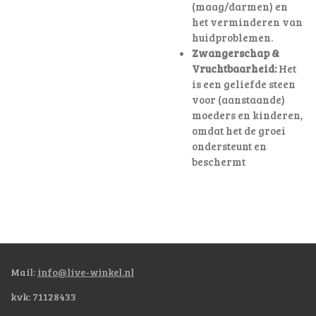
(maag/darmen) en
het verminderen van
huidproblemen.
Zwangerschap &
Vruchtbaarheid:
Het
is een geliefde steen
voor (aanstaande)
moeders en kinderen,
omdat het de groei
ondersteunt en
beschermt
Mail:
info@live-winkel.nl
kvk: 71128433