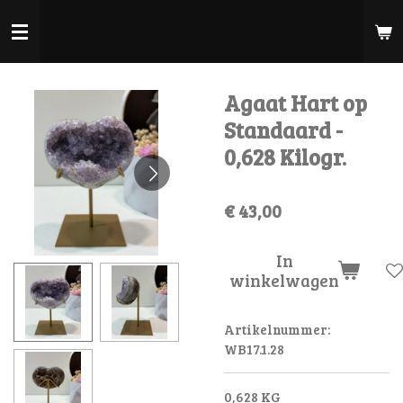
Ga
direct
naar
de
Agaat Hart op
hoofdinhoud
Standaard -
0,628 Kilogr.
€ 43,00
In
winkelwagen
Artikelnummer:
WB17.1.28
0,628 KG