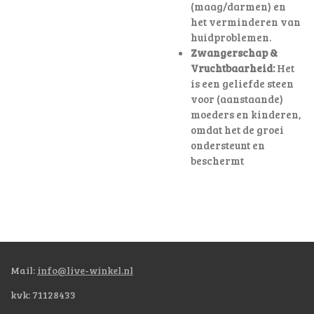
(maag/darmen) en
het verminderen van
huidproblemen.
Zwangerschap &
Vruchtbaarheid:
Het
is een geliefde steen
voor (aanstaande)
moeders en kinderen,
omdat het de groei
ondersteunt en
beschermt
Mail:
info@live-winkel.nl
kvk: 71128433