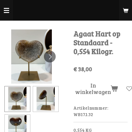
Ga
direct
naar
de
Agaat Hart op
hoofdinhoud
Standaard -
0,554 Kilogr.
€ 38,00
In
winkelwagen
Artikelnummer:
WB17.1.32
0,554 KG