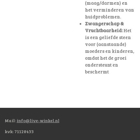
(maag/darmen) en
het verminderen van
huidproblemen.
Zwangerschap &
Vruchtbaarheid:
Het
is een geliefde steen
voor (aanstaande)
moeders en kinderen,
omdat het de groei
ondersteunt en
beschermt
Mail:
info@live-winkel.nl
kvk: 71128433