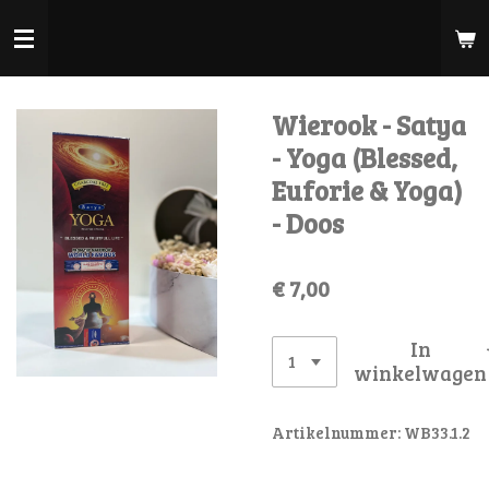
Ga
direct
naar
de
Wierook - Satya
hoofdinhoud
- Yoga (Blessed,
Euforie & Yoga)
- Doos
€ 7,00
In
winkelwagen
Artikelnummer:
WB33.1.2