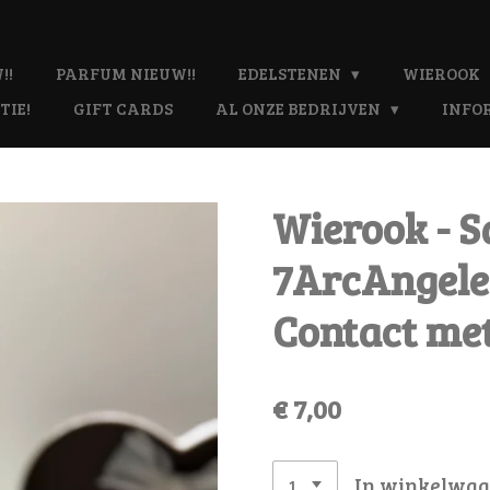
!!
PARFUM NIEUW!!
EDELSTENEN
WIEROOK
TIE!
GIFT CARDS
AL ONZE BEDRIJVEN
INFO
Wierook - S
7ArcAngeles
Contact met
€ 7,00
In winkelwa