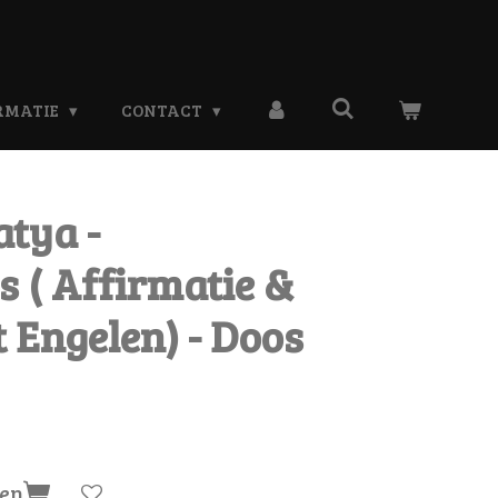
RMATIE
CONTACT
atya -
 ( Affirmatie &
 Engelen) - Doos
gen