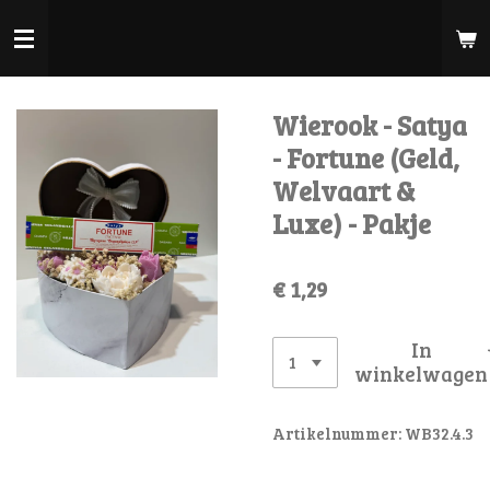
Ga
direct
naar
de
Wierook - Satya
hoofdinhoud
- Fortune (Geld,
Welvaart &
Luxe) - Pakje
€ 1,29
In
winkelwagen
Artikelnummer:
WB32.4.3