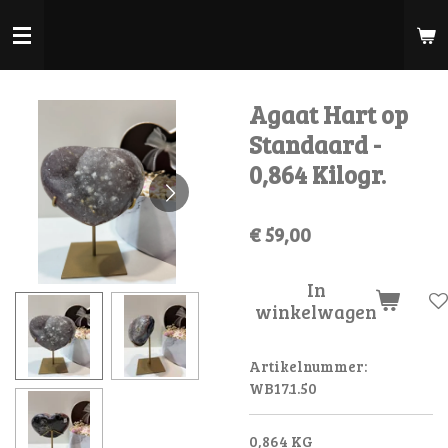
Ga
direct
naar
de
Agaat Hart op
hoofdinhoud
Standaard -
0,864 Kilogr.
€ 59,00
In
winkelwagen
Artikelnummer:
WB17.1.50
0,864 KG