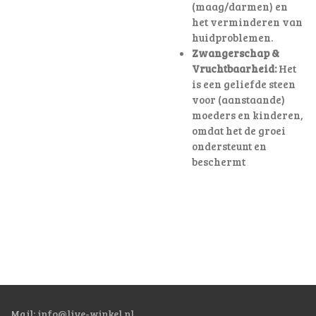
(maag/darmen) en
het verminderen van
huidproblemen.
Zwangerschap &
Vruchtbaarheid:
Het
is een geliefde steen
voor (aanstaande)
moeders en kinderen,
omdat het de groei
ondersteunt en
beschermt
Mail:
info@live-winkel.nl