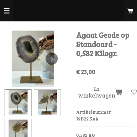
Ga
direct
naar
de
Agaat Geode op
hoofdinhoud
Standaard -
0,582 Kilogr.
€ 23,00
In
winkelwagen
Artikelnummer:
WB22.5.44
0,582 KG