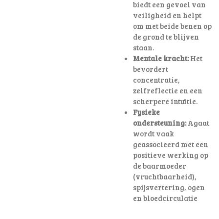
biedt een gevoel van
veiligheid en helpt
om met beide benen op
de grond te blijven
staan.
Mentale kracht:
Het
bevordert
concentratie,
zelfreflectie en een
scherpere intuïtie.
Fysieke
ondersteuning:
Agaat
wordt vaak
geassocieerd met een
positieve werking op
de baarmoeder
(vruchtbaarheid),
spijsvertering, ogen
en bloedcirculatie