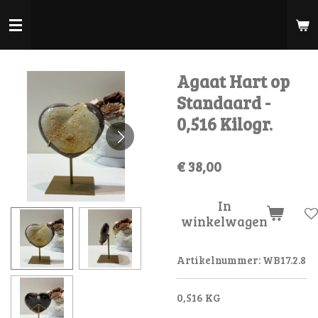
Ga
direct
naar
de
Agaat Hart op
hoofdinhoud
Standaard -
0,516 Kilogr.
€ 38,00
In
winkelwagen
Artikelnummer:
WB17.2.8
0,516 KG