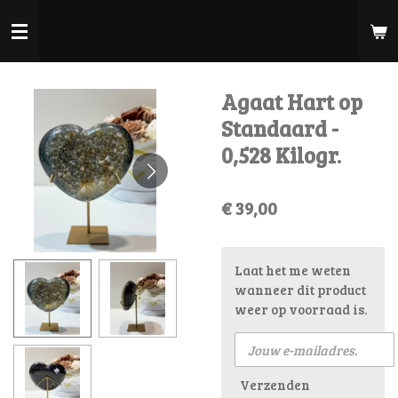
Ga
direct
naar
de
Agaat Hart op
hoofdinhoud
Standaard -
0,528 Kilogr.
€ 39,00
Laat het me weten
wanneer dit product
weer op voorraad is.
Verzenden