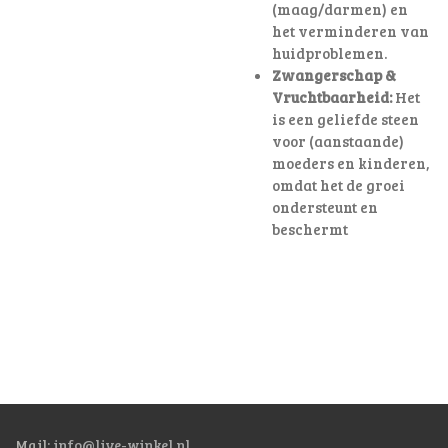
(maag/darmen) en
het verminderen van
huidproblemen.
Zwangerschap &
Vruchtbaarheid:
Het
is een geliefde steen
voor (aanstaande)
moeders en kinderen,
omdat het de groei
ondersteunt en
beschermt
Mail:
info@live-winkel.nl