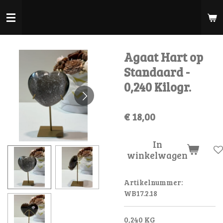
Ga
direct
naar
de
Agaat Hart op
hoofdinhoud
Standaard -
0,240 Kilogr.
€ 18,00
In
winkelwagen
Artikelnummer:
WB17.2.18
0,240 KG