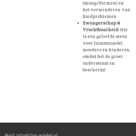
(maag/darmen) en
het verminderen van
huidproblemen.
Zwangerschap &
Vruchtbaarheid:
Het
is een geliefde steen
voor (aanstaande)
moeders en kinderen,
omdat het de groei
ondersteunt en
beschermt
Mail:
info@live-winkel.nl