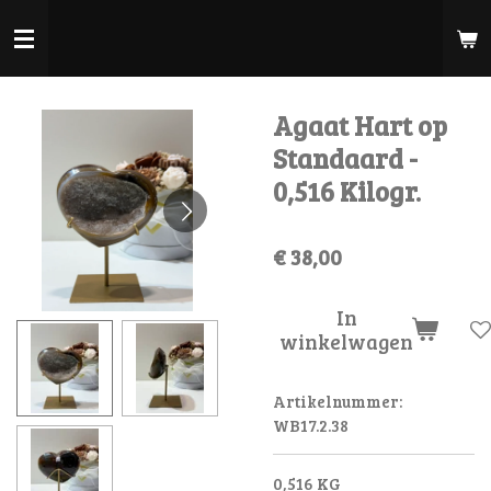
Ga
direct
naar
de
Agaat Hart op
hoofdinhoud
Standaard -
0,516 Kilogr.
€ 38,00
In
winkelwagen
Artikelnummer:
WB17.2.38
0,516 KG