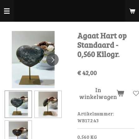
Ga
direct
naar
de
Agaat Hart op
hoofdinhoud
Standaard -
0,560 Kilogr.
€ 42,00
In
winkelwagen
Artikelnummer:
WB17.2.43
0,560 KG