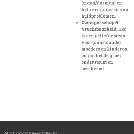
(maag/darmen) en
het verminderen van
huidproblemen.
Zwangerschap &
Vruchtbaarheid:
Het
is een geliefde steen
voor (aanstaande)
moeders en kinderen,
omdat het de groei
ondersteunt en
beschermt
Mail:
info@live-winkel.nl