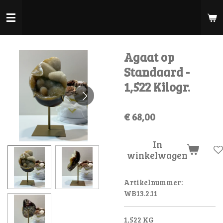
Ga
direct
naar
de
Agaat op
hoofdinhoud
Standaard -
1,522 Kilogr.
€ 68,00
In
winkelwagen
Artikelnummer:
WB13.2.11
1,522 KG