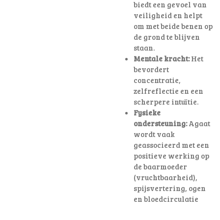
biedt een gevoel van
veiligheid en helpt
om met beide benen op
de grond te blijven
staan.
Mentale kracht:
Het
bevordert
concentratie,
zelfreflectie en een
scherpere intuïtie.
Fysieke
ondersteuning:
Agaat
wordt vaak
geassocieerd met een
positieve werking op
de baarmoeder
(vruchtbaarheid),
spijsvertering, ogen
en bloedcirculatie