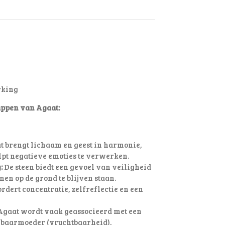
rking
ppen van Agaat:
 brengt lichaam en geest in harmonie,
lpt negatieve emoties te verwerken.
:
De steen biedt een gevoel van veiligheid
nen op de grond te blijven staan.
rdert concentratie, zelfreflectie en een
gaat wordt vaak geassocieerd met een
 baarmoeder (vruchtbaarheid),