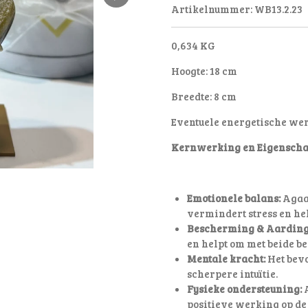
Artikelnummer:
WB13.2.23
0,634 KG
Hoogte: 18 cm
Breedte: 8 cm
Eventuele energetische we
Kernwerking en Eigenscha
Emotionele balans:
Agaat
vermindert stress en he
Bescherming & Aarding
en helpt om met beide be
Mentale kracht:
Het bevo
scherpere intuïtie.
Fysieke ondersteuning:
A
positieve werking op de