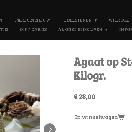
!!
PARFUM NIEUW!!
EDELSTENEN
WIEROOK
TIE!
GIFT CARDS
AL ONZE BEDRIJVEN
INFO
Agaat op St
Kilogr.
€ 28,00
In winkelwagen