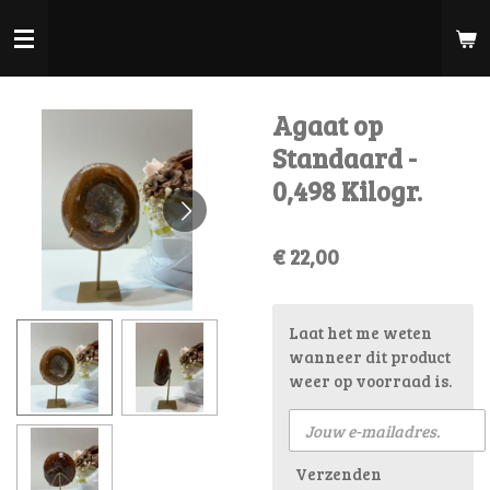
Ga
direct
naar
de
Agaat op
hoofdinhoud
Standaard -
0,498 Kilogr.
€ 22,00
Laat het me weten
wanneer dit product
weer op voorraad is.
Verzenden