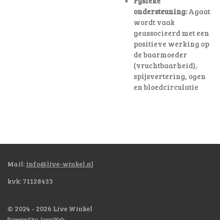
Fysieke
ondersteuning:
Agaat
wordt vaak
geassocieerd met een
positieve werking op
de baarmoeder
(vruchtbaarheid),
spijsvertering, ogen
en bloedcirculatie
Mail:
info@live-winkel.nl
kvk: 71128433
© 2024 - 2026 Live Winkel
Powered by
JouwWeb