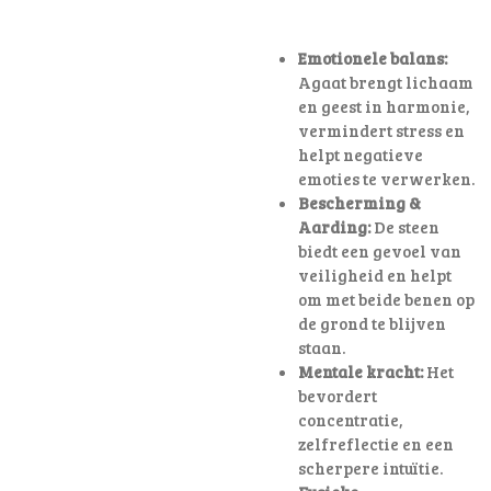
Emotionele balans:
Agaat brengt lichaam
en geest in harmonie,
vermindert stress en
helpt negatieve
emoties te verwerken.
Bescherming &
Aarding:
De steen
biedt een gevoel van
veiligheid en helpt
om met beide benen op
de grond te blijven
staan.
Mentale kracht:
Het
bevordert
concentratie,
zelfreflectie en een
scherpere intuïtie.