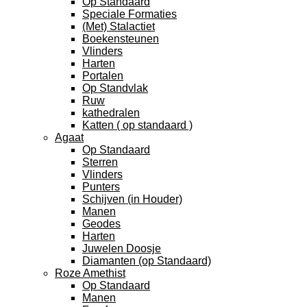
Op Standaard
Speciale Formaties
(Met) Stalactiet
Boekensteunen
Vlinders
Harten
Portalen
Op Standvlak
Ruw
kathedralen
Katten ( op standaard )
Agaat
Op Standaard
Sterren
Vlinders
Punters
Schijven (in Houder)
Manen
Geodes
Harten
Juwelen Doosje
Diamanten (op Standaard)
Roze Amethist
Op Standaard
Manen