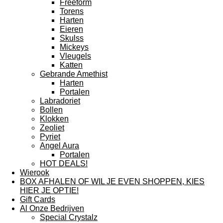
Freeform
Torens
Harten
Eieren
Skulss
Mickeys
Vleugels
Katten
Gebrande Amethist
Harten
Portalen
Labradoriet
Bollen
Klokken
Zeoliet
Pyriet
Angel Aura
Portalen
HOT DEALS!
Wierook
BOX AFHALEN OF WIL JE EVEN SHOPPEN, KIES
HIER JE OPTIE!
Gift Cards
Al Onze Bedrijven
Special Crystalz