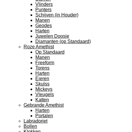
Vlinders
Punters
Schijven (in Houder)
Manen
Geodes
Harten
Juwelen Doosje
Diamanten (op Standaard)
Roze Amethist
Op Standaard
Manen
Freeform
Torens
Harten
Eieren
Skulss
Mickeys
Vleugels
Katten
Gebrande Amethist
Harten
Portalen
Labradoriet
Bollen
Klokken