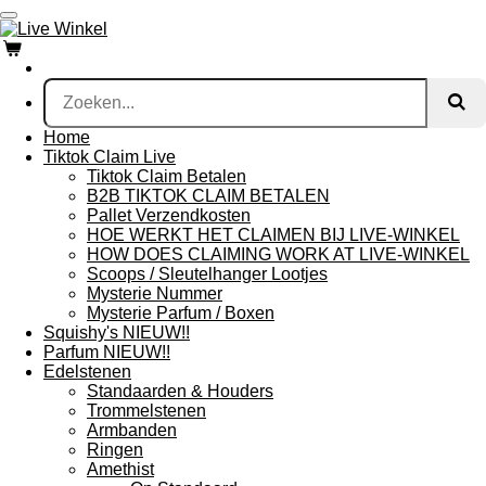
Ga
direct
naar
de
hoofdinhoud
Home
Tiktok Claim Live
Tiktok Claim Betalen
B2B TIKTOK CLAIM BETALEN
Pallet Verzendkosten
HOE WERKT HET CLAIMEN BIJ LIVE-WINKEL
HOW DOES CLAIMING WORK AT LIVE-WINKEL
Scoops / Sleutelhanger Lootjes
Mysterie Nummer
Mysterie Parfum / Boxen
Squishy's NIEUW!!
Parfum NIEUW!!
Edelstenen
Standaarden & Houders
Trommelstenen
Armbanden
Ringen
Amethist