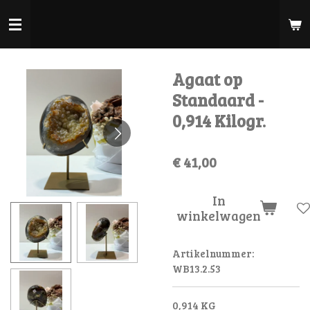
Ga
direct
naar
de
Agaat op
hoofdinhoud
Standaard -
0,914 Kilogr.
€ 41,00
In
winkelwagen
Artikelnummer:
WB13.2.53
0,914 KG