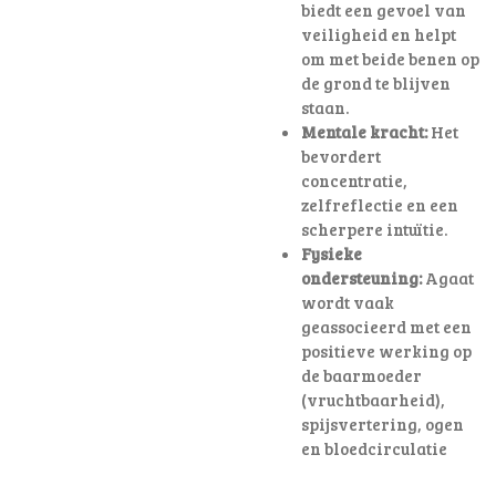
biedt een gevoel van
veiligheid en helpt
om met beide benen op
de grond te blijven
staan.
Mentale kracht:
Het
bevordert
concentratie,
zelfreflectie en een
scherpere intuïtie.
Fysieke
ondersteuning:
Agaat
wordt vaak
geassocieerd met een
positieve werking op
de baarmoeder
(vruchtbaarheid),
spijsvertering, ogen
en bloedcirculatie