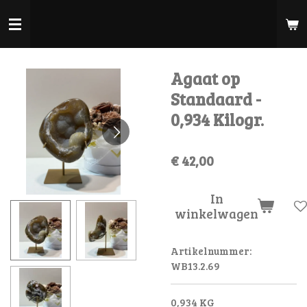
Ga
direct
naar
de
Agaat op
hoofdinhoud
Standaard -
0,934 Kilogr.
€ 42,00
In
winkelwagen
Artikelnummer:
WB13.2.69
0,934 KG