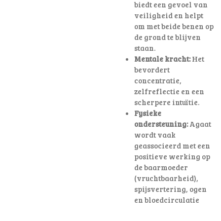
biedt een gevoel van
veiligheid en helpt
om met beide benen op
de grond te blijven
staan.
Mentale kracht:
Het
bevordert
concentratie,
zelfreflectie en een
scherpere intuïtie.
Fysieke
ondersteuning:
Agaat
wordt vaak
geassocieerd met een
positieve werking op
de baarmoeder
(vruchtbaarheid),
spijsvertering, ogen
en bloedcirculatie