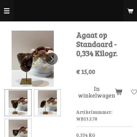
Ga
direct
naar
de
Agaat op
hoofdinhoud
Standaard -
0,334 Kilogr.
€ 15,00
In
winkelwagen
Artikelnummer:
WB13.2.78
0,334 KG