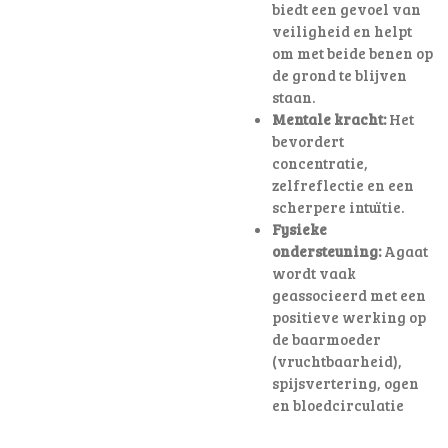
biedt een gevoel van
veiligheid en helpt
om met beide benen op
de grond te blijven
staan.
Mentale kracht:
Het
bevordert
concentratie,
zelfreflectie en een
scherpere intuïtie.
Fysieke
ondersteuning:
Agaat
wordt vaak
geassocieerd met een
positieve werking op
de baarmoeder
(vruchtbaarheid),
spijsvertering, ogen
en bloedcirculatie