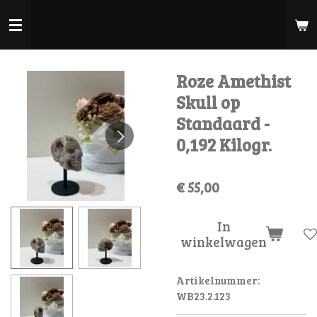
Ga
direct
naar
de
Roze Amethist
hoofdinhoud
Skull op
Standaard -
0,192 Kilogr.
€ 55,00
In
winkelwagen
Artikelnummer:
WB23.2.123